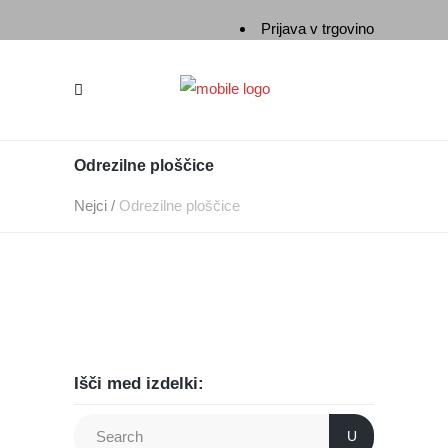
Prijava v trgovino
Odrezilne ploščice
Nejci
/
Odrezilne ploščice
Išči med izdelki:
U