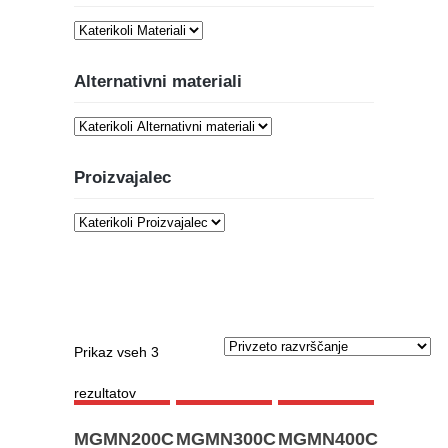
Alternativni materiali
Proizvajalec
DODAJ
DODAJ
DODAJ
Prikaz vseh 3
V
V
V
rezultatov
AKCIJA!
KOŠARICO
KOŠARICO
KOŠARICO
MGMN200C
MGMN300C
MGMN400C