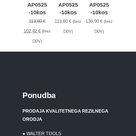
AP0525
AP0525
AP0525
-10kos
-10kos
-10kos
113,80
€
113,80
€
136,90
€
(brez
(brez
Izvirna
Trenutna
102,42
€
(brez
DDV)
DDV)
cena
cena
DDV)
je
je:
bila:
102,42 €.
113,80 €.
Ponudba
PRODAJA KVALITETNEGA REZILNEGA
ORODJA
● WALTER TOOLS