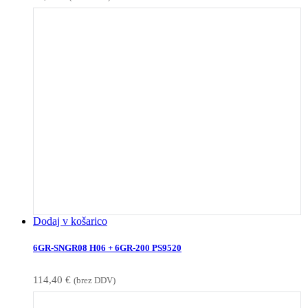
Dodaj v košarico
6GR-SNGR08 H06 + 6GR-200 PS9520
114,40
€
(brez DDV)