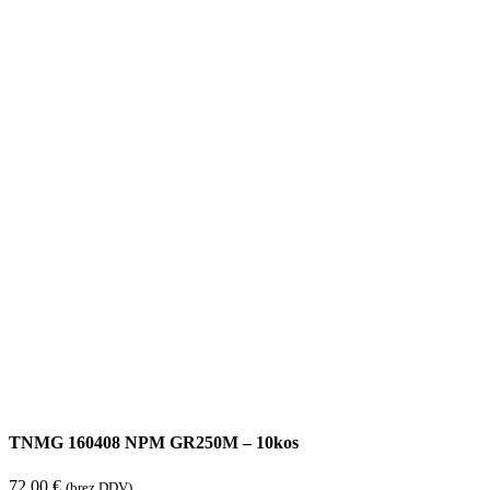
TNMG 160408 NPM GR250M – 10kos
72,00
€
(brez DDV)