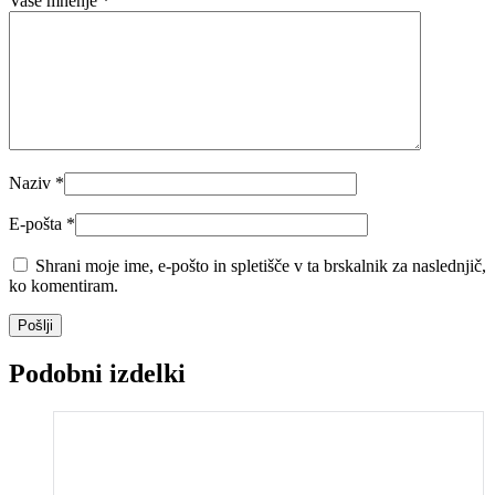
Vaše mnenje
*
Naziv
*
E-pošta
*
Shrani moje ime, e-pošto in spletišče v ta brskalnik za naslednjič,
ko komentiram.
Pošlji
Podobni izdelki