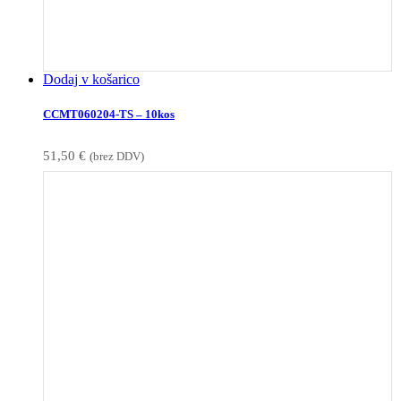
Dodaj v košarico
CCMT060204-TS – 10kos
51,50
€
(brez DDV)