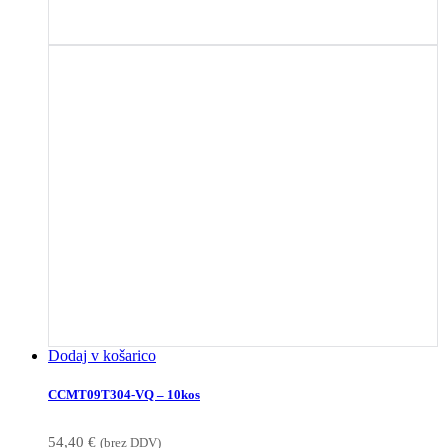
Dodaj v košarico
CCMT09T304-VQ – 10kos
54,40
€
(brez DDV)