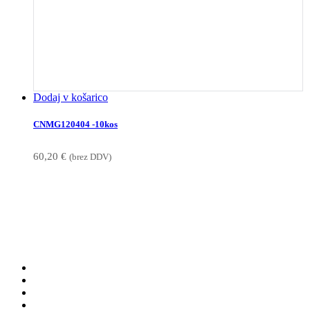
Dodaj v košarico
CNMG120404 -10kos
60,20
€
(brez DDV)
Ponudba
PRODAJA KVALITETNEGA REZILNEGA ORODJA
● WALTER TOOLS
● AKKO držala
● INSIGHT KB
● AKCIJE