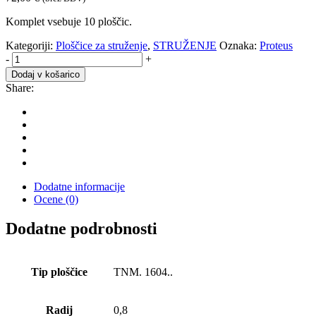
Komplet vsebuje 10 ploščic.
Kategoriji:
Ploščice za struženje
,
STRUŽENJE
Oznaka:
Proteus
TNMG
-
+
160408
Dodaj v košarico
NPM
Share:
GR250M
-
10kos
količina
Dodatne informacije
Ocene (0)
Dodatne podrobnosti
Tip ploščice
TNM. 1604..
Radij
0,8