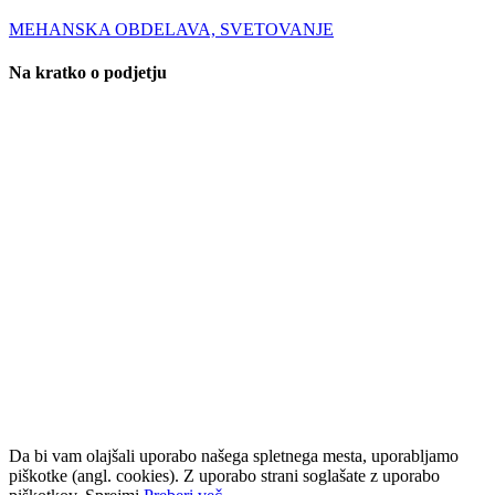
MEHANSKA OBDELAVA, SVETOVANJE
Na kratko o podjetju
Podjetje NEJCI d.o.o. je bilo ob ustanovitvi usmerjeno v
proizvodnjo kompleksnih kovinskih izdelkov, kar ostaja tudi danes
naša osrednja dejavnost. Za to področje imamo pridobljen certifikat
kakovosti ISO 9001. Na osnovi dolgoletnih izkušenj smo dejavnost
razširili tudi na prodajo rezilnega orodja, za kar smo ustanovili
ločeno podjetje Nejci Tools d.o.o. Podjetje poleg prodaje nudi tudi
tehnično svetovanje, ki temelji na praktičnem znanju iz področja
obdelave kovin.
Kontaktni podatki
NEJCI d.o.o.
Kidričeva cesta 12, 1270 Litija, SlovenijaT: +386
(0)31-312-202 (Grega)T: +386 (0)30-686-626 (Anton)E:
info@nejci.comS:
www.nejci.com
ID za DDV: SI98072293
Da bi vam olajšali uporabo našega spletnega mesta, uporabljamo
piškotke (angl. cookies). Z uporabo strani soglašate z uporabo