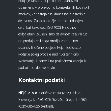
Podjetje NEJCI d.o.o. je bilo ob ustanovitvi
usmerjeno v proizvodnjo kompleksnih kovinskih
izdelkov, kar ostaja tudi danes naša osrednja
dejavnost. Za to področje imamo pridobljen
certifikat kakovosti ISO 9001. Na osnovi
dolgoletnih izkušenj smo dejavnost razširili tudi
na prodajo rezilnega orodja, za kar smo
ustanovili ločeno podjetje Nejci Tools d.o.o.
Podjetje poleg prodaje nudi tudi tehnično
svetovanje, ki temelji na praktičnem znanju iz
področja obdelave kovin.
Kontaktni podatki
NEJCI d.o.o.
Kidričeva cesta 12, 1270 Litija,
SlovenijaT: +386 (0)31-312-202 (Grega)T: +386
(0)30-686-626 (Anton)E: