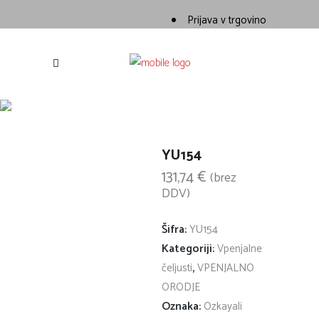
Prijava v trgovino
Spletna trgovina
Nejci
/
YU154
YU154
131,74
€
(brez
DDV)
Šifra:
YU154
Kategoriji:
Vpenjalne
,
čeljusti
VPENJALNO
ORODJE
Oznaka:
Ozkayali