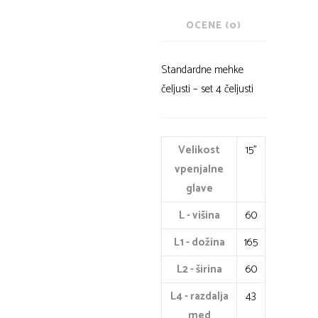
OCENE (0)
Standardne mehke
čeljusti – set 4 čeljusti
Velikost
15"
vpenjalne
glave
L - višina
60
L1 - dožina
165
L2 - širina
60
L4 - razdalja
43
med