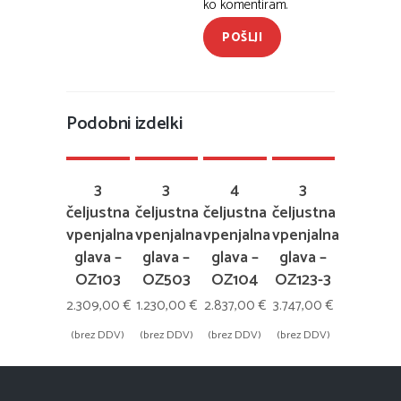
ko komentiram.
POŠLJI
DODAJ
DODAJ
DODAJ
DODAJ
Podobni izdelki
V
V
V
V
KOŠARICO
KOŠARICO
KOŠARICO
KOŠARICO
3
3
4
3
čeljustna
čeljustna
čeljustna
čeljustna
vpenjalna
vpenjalna
vpenjalna
vpenjalna
glava –
glava –
glava –
glava –
OZ103
OZ503
OZ104
OZ123-3
2.309,00
€
1.230,00
€
2.837,00
€
3.747,00
€
(brez DDV)
(brez DDV)
(brez DDV)
(brez DDV)