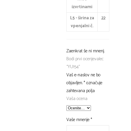
izvrtinami
L5 - širina za
22
vpenjalni č.
Zaenkrat še ni mnenj.
Bodi prvi ocenjevalec
“YU154”
Vaš e-naslov ne bo
objavljen.
*
označuje
zahtevana polja
Vaša ocena
Vaše mnenje
*