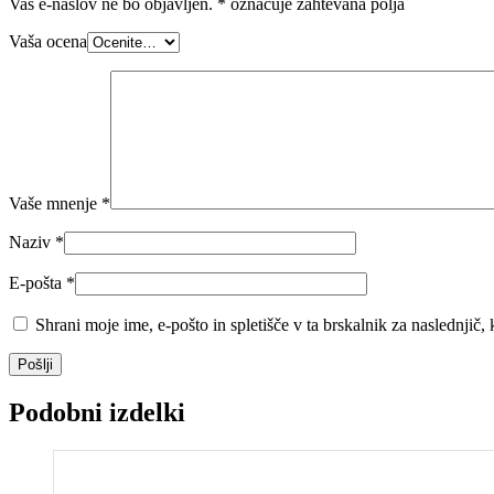
Vaš e-naslov ne bo objavljen.
*
označuje zahtevana polja
Vaša ocena
Vaše mnenje
*
Naziv
*
E-pošta
*
Shrani moje ime, e-pošto in spletišče v ta brskalnik za naslednjič
Pošlji
Podobni izdelki