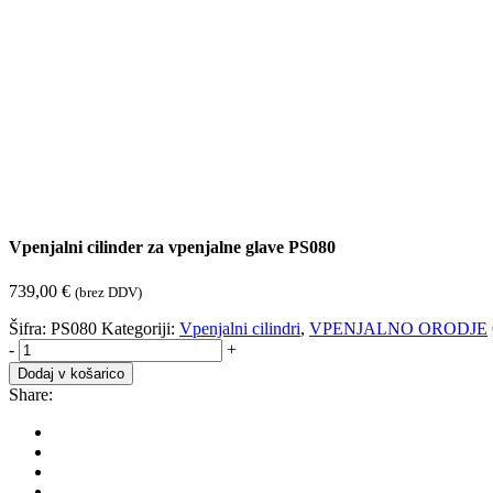
Vpenjalni cilinder za vpenjalne glave PS080
739,00
€
(brez DDV)
Šifra:
PS080
Kategoriji:
Vpenjalni cilindri
,
VPENJALNO ORODJE
Vpenjalni
-
+
cilinder
Dodaj v košarico
za
Share:
vpenjalne
glave
PS080
količina